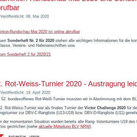
rufbar
Veröffentlicht: 08. Mai 2020
nton-Rundschau Mai 2020 ist online abrufbar
euen
Sonderheft Nr. 2 für 2020
stehen alle wichtigen Informationen für die k
klasse, Vereins- und Hallenanschriften usw.
zum Sonderheft 2 für 2020/21
. Rot-Weiss-Turnier 2020 - Austragung lei
Veröffentlicht: 19. April 2020
 52. bundesoffenes Rot-Weiß-Turnier mussten wir in Abstimmung mit dem BL
2. Rot-Weiss-Turnier war als finales Turnier der
Victor Challenge 2020
für de
ngsturnier zur DBV-C-Rangliste (U13-U19) bzw. DBV-D-Rangliste (U11) geneh
 der momentanen Situation wurden bereits alle Rang- listenturniere U19 de
zlos gestrichen (siehe
aktuelle Mitteilung BLV NRW
).