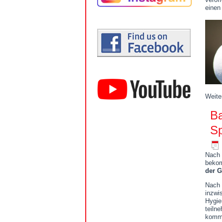
einen
Weite
Ba
Sp
Nach 
bekom
der G
Nach 
inzwi
Hygie
teiln
komm