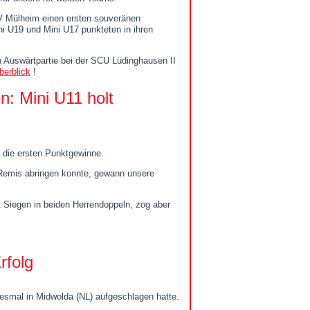
V Mülheim einen ersten souveränen
ni U19 und Mini U17 punkteten in ihren
n Auswärtpartie bei der SCU Lüdinghausen II
berblick
!
n: Mini U11 holt
 die ersten Punktgewinne.
-Remis abringen konnte, gewann unsere
t Siegen in beiden Herrendoppeln, zog aber
rfolg
esmal in Midwolda (NL) aufgeschlagen hatte.