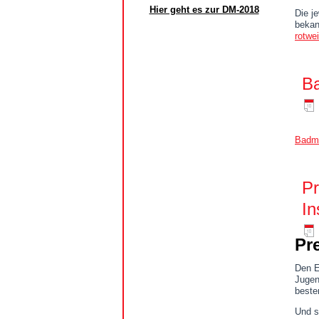
Hier geht es zur DM-2018
Die j
bekan
rotwe
Ba
Badmi
Pr
In
Pr
Den E
Jugen
beste
Und s