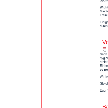
Sport
Wicht
Minde
Train
Einig
durch
Vo
Nach 
hygie
athle
Einhe
es no
Wir f
Gleich
Euer 
Ba