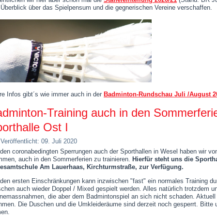
 Überblick über das Spielpensum und die gegnerischen Vereine verschaffen.
re Infos gibt´s wie immer auch in der
Badminton-Rundschau Juli /August 2
dminton-Training auch in den Sommerferie
orthalle Ost I
Veröffentlicht: 09. Juli 2020
den coronabedingten Sperrungen auch der Sporthallen in Wesel haben wir von
men, auch in den Sommerferien zu trainieren.
Hierfür steht uns die Sporthal
esamtschule Am Lauerhaas, Kirchturmstraße, zur Verfügung.
den ersten Einschränkungen kann inzwischen "fast" ein normales Training durc
schen auch wieder Doppel / Mixed gespielt werden. Alles natürlich trotzdem u
nemassnahmen, die aber dem Badmintonspiel an sich nicht schaden. Aktuell 
ehmen. Die Duschen und die Umkleideräume sind derzeit noch gesperrt. Bitte 
en.