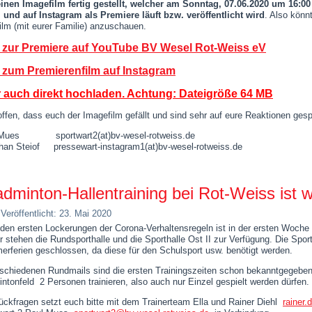
inen Imagefilm fertig gestellt, welcher am Sonntag, 07.06.2020 um 16:
 und auf Instagram als Premiere läuft bzw. veröffentlicht wird
. Also könnt
ilm (mit eurer Familie) anzuschauen.
 zur Premiere auf YouTube BV Wesel Rot-Weiss eV
 zum Premierenfilm auf Instagram
 auch direkt hochladen. Achtung: Dateigröße 64 MB
offen, dass euch der Imagefilm gefällt und sind sehr auf eure Reaktionen ges
 Mues sportwart2(at)bv-wesel-rotweiss.de
han Steiof pressewart-instagram1(at)bv-wesel-rotweiss.de
dminton-Hallentraining bei Rot-Weiss ist w
Veröffentlicht: 23. Mai 2020
den ersten Lockerungen der Corona-Verhaltensregeln ist in der ersten Woche 
ür stehen die Rundsporthalle und die Sporthalle Ost II zur Verfügung. Die Spor
rferien geschlossen, da diese für den Schulsport usw. benötigt werden.
rschiedenen Rundmails sind die ersten Trainingszeiten schon bekanntgegebe
ntonfeld 2 Personen trainieren, also auch nur Einzel gespielt werden dürfen.
ückfragen setzt euch bitte mit dem Trainerteam Ella und Rainer Diehl
rainer.