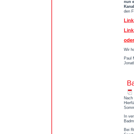
nun e
Kanal
den F
Link
Link
oder
Wir h
Paul
Jonat
Ba
Nach 
Hierf
Somme
In ve
Badmi
Bei R