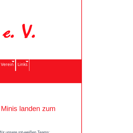
 Verein
Links
 Minis landen zum
 für unsere rot-weißen Teams: