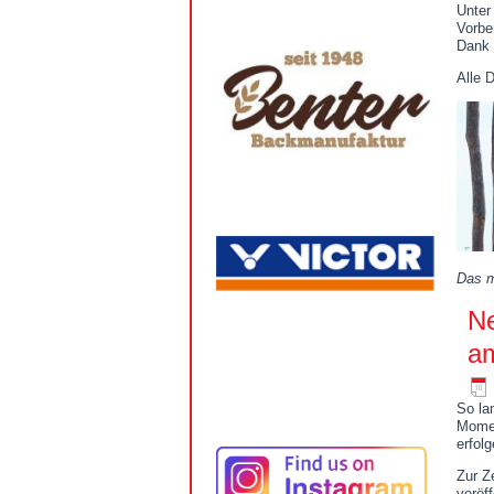
Unter
Vorbe
Dank 
Alle D
Das m
Ne
am
So la
Momen
erfol
Zur Z
veröf