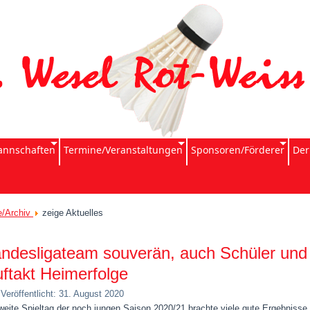
nnschaften
Termine/Veranstaltungen
Sponsoren/Förderer
Der
e/Archiv
zeige Aktuelles
ndesligateam souverän, auch Schüler und
ftakt Heimerfolge
Veröffentlicht: 31. August 2020
weite Spieltag der noch jungen Saison 2020/21 brachte viele gute Ergebnisse