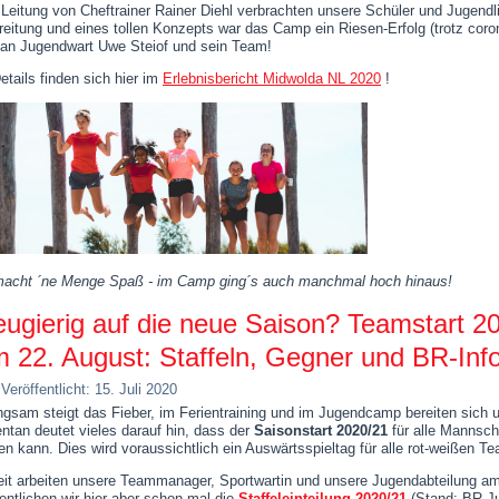
 Leitung von Cheftrainer Rainer Diehl verbrachten unsere Schüler und Jugendl
reitung und eines tollen Konzepts war das Camp ein Riesen-Erfolg (trotz cor
an Jugendwart Uwe Steiof und sein Team!
etails finden sich hier im
Erlebnisbericht Midwolda NL 2020
!
acht ´ne Menge Spaß - im Camp ging´s auch manchmal hoch hinaus!
ugierig auf die neue Saison? Teamstart 20
 22. August: Staffeln, Gegner und BR-Inf
Veröffentlicht: 15. Juli 2020
ngsam steigt das Fieber, im Ferientraining und im Jugendcamp bereiten sich u
tan deutet vieles darauf hin, dass der
Saisonstart 2020/21
für alle Mannsc
gen kann. Dies wird voraussichtlich ein Auswärtsspieltag für alle rot-weißen T
eit arbeiten unsere Teammanager, Sportwartin und unsere Jugendabteilung am 
fentlichen wir hier aber schon mal die
Staffeleinteilung 2020/21
(Stand: BR Ju