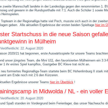
e zweite Mannschaft landete in der Landesliga gegen den renommierten 1. B
nsieg und gewann in der Rundsporthalle mit 7:1. Auch die Schüler 1 sowie Mi
n Heimspielen.
 Topteam in der Regionalliga hatte viel Pech, musste sich auch in der zweite
lagen geben. Alle aktuellen Ergebnisse der ersten beiden Spieltage
hier im Ü
ster Startschuss in die neue Saison gefalle
nktgewinn in Mülheim
Veröffentlicht: 22. August 2020
aison 2020/21 hat begonnen, erste Auswärtsspiele für unsere Teams brachten
nd unser jüngstes Team, die Mini U11, den favorisierten Mülheimern ein 3:3
er 1 ihr erstes Spiel kampflos, Gastgeber BC Kleve trat nicht an.
 neu formiertes Regionalliga-Team startete beim BC Hohenlimburg II stark mi
samt am Ende noch mit 2:6 den Kürzeren.
aktuellen Ergebnisse unserer Teams
hier im Überblick
!
ainingscamp in Midwolda / NL - ein voller E
Veröffentlicht: 20. August 2020
 und Spaß standen im Vordergrund beim Ferienlager, das unser Nachwuchs di