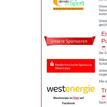
Unser
Saiso
erste
Unser
gesch
Er
Pu
Unsere Sponsoren
Die S
Währe
Schül
Unser
insge
Alle 
Tr
hier
Westenergie ist
auf
Sport
Facebook