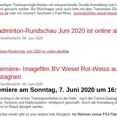
eweiligen Trainingsmöglichkeiten mit entsprechender Doodle-Anmeldung sind an
nt gemacht worden. Bei Rückfragen setzt euch bitte mit dem Trainerteam El
iss.de
oder mit unserem Sportwart 2 Paul Mues
sportwart2@bv-wesel-rotwei
dminton-Rundschau Juni 2020 ist online a
Veröffentlicht: 09. Juni 2020
nton-Rundschau Juni 2020 ist online abrufbar
emiere- Imagefilm BV Wesel Rot-Weiss a
stagram
Veröffentlicht: 06. Juni 2020
emiere am Sonntag, 7. Juni 2020 um 16:
instieg in die ersten Trainingseinheiten in der Halle - nach der Corona-Zwangp
d, Senioren und Hobbyspielern, erfolgreich geschafft. Durch die Anmeldung ü
ns im Ablauf geregelt werden.
chon wieder gibt es eine andere tolle Neuigkeit.
Im Rahmen seiner FSJ-Täti