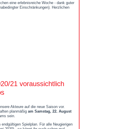
ichen eine erlebnisreiche Woche - dank guter
onabedingter Einschränkungen). Herzlichen
20/21 voraussichtlich
os
nsere Akteure auf die neue Saison vor.
haften planmäßig
am Samstag, 22. August
eams sein.
endgültigen Spielplan. Für alle Neugierigen
ni 2020) - so könnt ihr euch schon mal