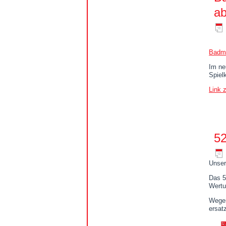
ab
Badmi
Im n
Spiel
Link 
52
Unser
Das 5
Wertu
Wegen
ersat