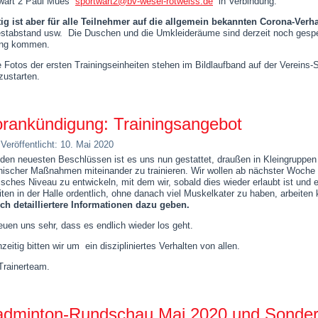
wart 2 Paul Mues
sportwart2@bv-wesel-rotweiss.de
in Verbindung.
ig ist aber für alle Teilnehmer auf die allgemein bekannten Corona-Verh
stabstand usw. Die Duschen und die Umkleideräume sind derzeit noch gesper
ing kommen.
e Fotos der ersten Trainingseinheiten stehen im Bildlaufband auf der Vereins-St
zustarten.
rankündigung: Trainingsangebot
Veröffentlicht: 10. Mai 2020
den neuesten Beschlüssen ist es uns nun gestattet, draußen in Kleingruppen
nischer Maßnahmen miteinander zu trainieren. Wir wollen ab nächster Woche
tisches Niveau zu entwickeln, mit dem wir, sobald dies wieder erlaubt ist und 
iten in der Halle ordentlich, ohne danach viel Muskelkater zu haben, arbeiten
ch detailliertere Informationen dazu geben.
reuen uns sehr, dass es endlich wieder los geht.
zeitig bitten wir um ein diszipliniertes Verhalten von allen.
Trainerteam.
dminton-Rundschau Mai 2020 und Sonderhe