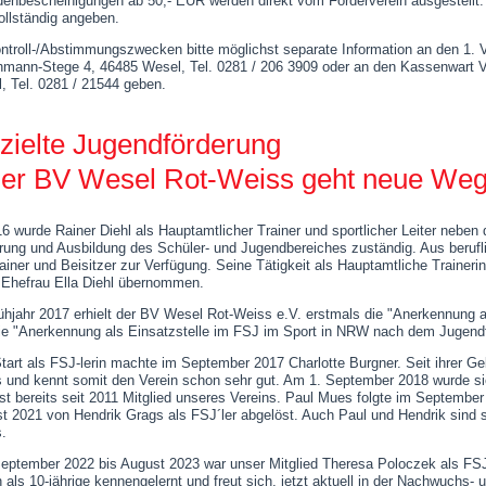
enbescheinigungen ab 50,- EUR werden direkt vom Förderverein ausgestellt. 
ollständig angeben.
ntroll-/Abstimmungszwecken bitte möglichst separate Information an den 1. V
mann-Stege 4, 46485 Wesel, Tel. 0281 / 206 3909 oder an den Kassenwart Volk
, Tel. 0281 / 21544 geben.
zielte Jugendförderung
Der BV Wesel Rot-Weiss geht neue We
16 wurde Rainer Diehl als Hauptamtlicher Trainer und sportlicher Leiter neben
rung und Ausbildung des Schüler- und Jugendbereiches zuständig. Aus berufl
rainer und Beisitzer zur Verfügung. Seine Tätigkeit als Hauptamtliche Trainerin
 Ehefrau Ella Diehl übernommen.
ühjahr 2017 erhielt der BV Wesel Rot-Weiss e.V. erstmals die "Anerkennung al
ie "Anerkennung als Einsatzstelle im FSJ im Sport in NRW nach dem Jugendfr
tart als FSJ-lerin machte im September 2017 Charlotte Burgner. Seit ihrer Ge
 und kennt somit den Verein schon sehr gut. Am 1. September 2018 wurde sie
ist bereits seit 2011 Mitglied unseres Vereins. Paul Mues folgte im Septemb
t 2021 von Hendrik Grags als FSJ´ler abgelöst. Auch Paul und Hendrik sind 
.
eptember 2022 bis August 2023 war unser Mitglied Theresa Poloczek als FSJ´
n als 10-jährige kennengelernt und freut sich, jetzt aktuell in der Nachwuchs- 