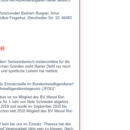
Bitte die Absenderangaben daher deutlich
orsitzenden Bertram Burgner, Artur-
er Fingerhut, Diersfordter Str. 10, 46483
ge
 dem Seniorenbereich insbesondere für die
ichen Gründen steht Rainer Diehl nur noch
 und sportliche Leiterin hat nahtlos
s Einsatzstelle im Bundesfreiwilligendienst"
eiwilligendienstegesetz (JFDG)".
burt ist sie Mitglied des BV Wesel Rot-
 für 1 Jahr von Nele Schneider abgelöst.
er 2019 und wurde im September 2020 bis
schon seit 2010 Mitglied des BV Wesel Rot-
lerin bei uns im Einsatz. Theresa hat den
und Vereinsarbeit tätig sein zu können. Nach