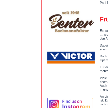
Paul 
Es ist
... w
den A
Dabei
enorm
Doch 
Optim
Für d
mehre
Viele
ehema
Auch 
in un
An di
ist. 
nicht