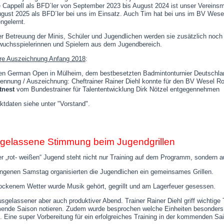
 Cappell als BFD´ler von September 2023 bis August 2024 ist unser Vereinsm
ugust 2025 als BFD´ler bei uns im Einsatz. Auch Tim hat bei uns im BV Wese
ngelernt.
er Betreuung der Minis, Schüler und Jugendlichen werden sie zusätzlich noch 
uchsspielerinnen und Spielern aus dem Jugendbereich.
re Auszeichnung Anfang 2018
:
en German Open in Mülheim, dem bestbesetzten Badmintonturnier Deutschland
ennung / Auszeichnung: Cheftrainer Rainer Diehl konnte für den BV Wesel Ro
tnest
vom Bundestrainer für Talententwicklung Dirk Nötzel entgegennehmen
ktdaten siehe unter "Vorstand".
gelassene Stimmung beim Jugendgrillen
er „rot- weißen“ Jugend steht nicht nur Training auf dem Programm, sondern 
ngenen Samstag organisierten die Jugendlichen ein gemeinsames Grillen.
rockenem Wetter wurde Musik gehört, gegrillt und am Lagerfeuer gesessen.
usgelassener aber auch produktiver Abend. Trainer Rainer Diehl griff wichtige 
nde Saison notieren. Zudem wurde besprochen welche Einheiten besonders 
. Eine super Vorbereitung für ein erfolgreiches Training in der kommenden Sa