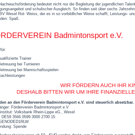
Nachwuchsförderung bedeutet nicht nur die Begleitung der jugendlichen Talent
ungsangebot und schulischer Ausgleich. So finden seit über sechs Jahrzeh
BV Wesel Rot- Weiss, der es in so vorbildlicher Weise schafft, Leistungs- un
nden: Spaß.
RDERVEREIN Badmintonsport e.V.
für:
ualifizierte Trainer
etreuung bei Turnieren
Betreuung bei Mannschaftsspielen
Sachleistungen
WIR FÖRDERN AUCH IHR KI
DESHALB BITTEN WIR UM IHRE FINANZIEL
en an den Förderverein Badmintonsport e.V. sind steuerlich absetzbar.
nger: Förderverein Badmintonsport e.V.
tinstitut: Volksbank Rhein-Lippe eG., Wesel
 DE59 3566 0599 3000 2700 15
 GENODED1RLW
ndung: Spende