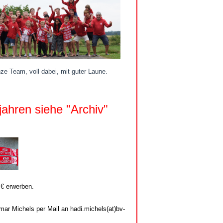
abei, mit guter Laune.
jahren siehe "Archiv"
 € erwerben.
tmar Michels per Mail an hadi.michels(at)bv-