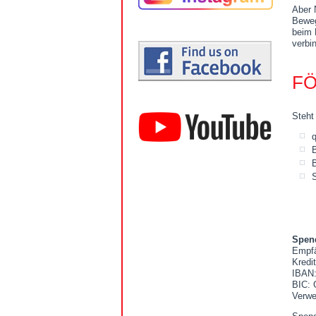
Aber 
Beweg
beim 
verbi
FÖ
Steht 
q
B
Spend
Empfä
Kredi
IBAN:
BIC:
Verwe