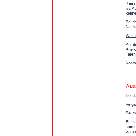
Janne
bis A
kenne
Bei d
Nachw
Weite
Auf d
Anerk
Talen
Konta
Aus
Bei d
Verga
Bei t
Ein a
komme
waren