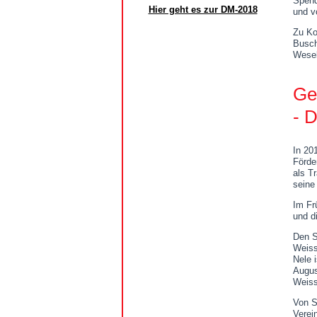
Spend
Hier geht es zur DM-2018
und v
Zu Ko
Busch
Wesel
Ge
- 
In 20
Förde
als T
seine
Im Fr
und d
Den S
Weiss
Nele 
Augus
Weiss
Von S
Verei