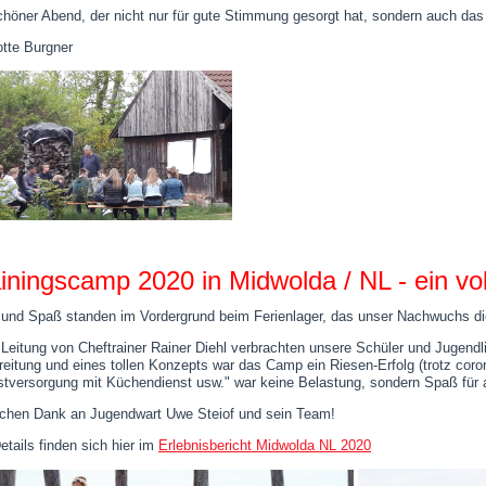
chöner Abend, der nicht nur für gute Stimmung gesorgt hat, sondern auch das
otte Burgner
iningscamp 2020 in Midwolda / NL - ein vol
 und Spaß standen im Vordergrund beim Ferienlager, das unser Nachwuchs di
 Leitung von Cheftrainer Rainer Diehl verbrachten unsere Schüler und Jugendl
reitung und eines tollen Konzepts war das Camp ein Riesen-Erfolg (trotz cor
stversorgung mit Küchendienst usw." war keine Belastung, sondern Spaß für a
ichen Dank an Jugendwart Uwe Steiof und sein Team!
etails finden sich hier im
Erlebnisbericht Midwolda NL 2020