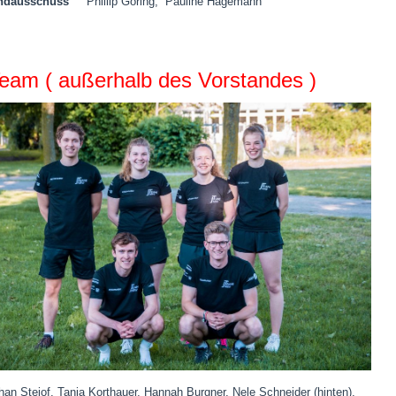
ndausschuss
Phillip Göring, Pauline Hagemann
eam ( außerhalb des Vorstandes )
han Steiof, Tanja Korthauer, Hannah Burgner, Nele Schneider (hinten),