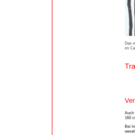
Das
im Ca
Tra
Ver
Auch 
160 c
Bei I
wesel