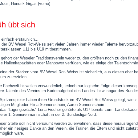
Mues, Hendrik Grgas (vorne)
Früh übt sic
 einfach erstaunlich...
ie der BV Wesel Rot-Weiss seit vielen Jahren immer wieder Talente hervorzau
ltersklassen U11 bis U19 mitbestimmen.
 gehört der Weseler Traditionsverein weder zu den größten noch zu den finan
e Hallenkapazitäten oder Manpower verfügen, wie es einige der Talentschmie
eine der Stärken vom BV Wesel Rot- Weiss ist sicherlich, aus diesen eher b
um zu erzielen.
ie Fachwelt bisweilen verwunderlich, jedoch nur logische Folge dieser konsequen
re Talente des Vereins im Kaderaufgebot des Landes- bzw. sogar des Bundes
 Spitzenspieler haben ihren Grundstock im BV Wesel Rot-Weiss gelegt, wie z.
ligen Mitglieder Elina Sonnenschein, Aaron Sonnenschein.
das "Eigengewächs" Lena Fischer gehörte als U17 bereits zum Landeskader 
serer 1. Seniorenmannschaft in der 2. Bundesliga-Nord.
eser Stelle soll nicht versäumt werden zu erwähnen, dass diese herausragen
Daher ein riesiges Danke an den Verein, die Trainer, die Eltern und nicht zulet
 möglich wäre.