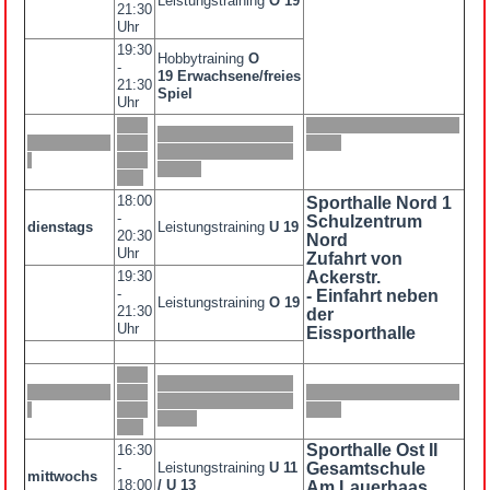
Leistungstraining
O 19
21:30
Uhr
19:30
Hobbytraining
O
-
19
Erwachsene/freies
21:30
Spiel
Uhr
18:00
Sporthalle Nord 1
-
Schulzentrum
dienstags
Leistungstraining
U 19
20:30
Nord
Uhr
Zufahrt von
19:30
Ackerstr.
-
- Einfahrt neben
Leistungstraining
O 19
21:30
der
Uhr
Eissporthalle
Sporthalle Ost II
16:30
-
Leistungstraining
U 11
Gesamtschule
mittwochs
18:00
/ U 13
Am Lauerhaas
,