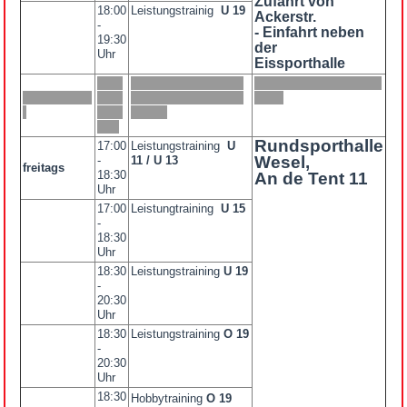
Zufahrt von
18:00
Leistungstrainig
U 19
Ackerstr.
-
- Einfahrt neben
19:30
der
Uhr
Eissporthalle
Rundsporthalle
17:00
Leistungstraining
U
Wesel,
-
11 / U 13
freitags
18:30
An de Tent 11
Uhr
17:00
Leistungtraining
U 15
-
18:30
Uhr
18:30
Leistungstraining
U 19
-
20:30
Uhr
18:30
Leistungstraining
O 19
-
20:30
Uhr
18:30
Hobbytraining
O 19