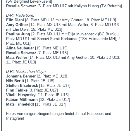
(SV Bergfried Leverkusen)]
Rosalie Schwarz
[5. Platz MD U17 mit Kailynn Huang (TV Refrath)]
B-Rlt Paderborn:
Elin Diehl
[8. Platz MD U13 mit Amy Grütter; 18. Platz ME U13]
Amy Grütter
[14. Platz MX U13 mit Mats Weller; 8. Platz MD U13
mit Elin Diehl; 15. Platz ME U13]
Pauline Jung
[2. Platz MX U11 mit Elija Mühlenbeck (BC Burg); 1.
Platz MD U11 mit Sanavi Sumit Karkamar (TSV Heimaterde MH); 2.
Platz ME U11]
Alina Neubauer
[15. Platz ME U15]
Rosalie Schwarz
[7. Platz ME U15]
Mats Weller
[14. Platz MX U13 mit Amy Grütter; 10. Platz JD U13;
11. Platz JE U13]
D-Rlt Neukirchen-Vluyn:
Johanna Benner
[2. Platz ME U13]
Nils Berlit
[1. Platz JE U15]
Steffen Elsebrock
[15. Platz JE U17]
Finn Fahlke
[3. Platz JE U17]
Vitalii Husynskyi
[11. Platz JE U15]
Fabian Möllmann
[12. Platz JE U17]
Mats Tinnefeldt
[13. Platz JE U17]
Fotos von einigen Siegerehrungen findet ihr auf Facebook und
Instagram!