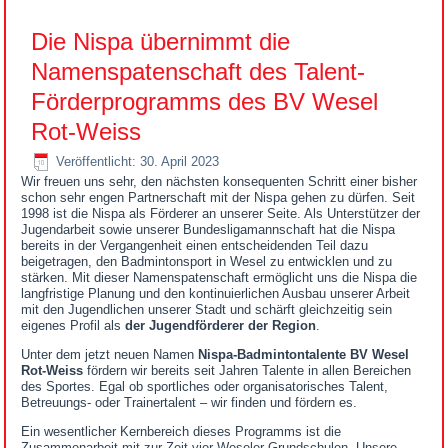
Die Nispa übernimmt die
Namenspatenschaft des Talent-
Förderprogramms des BV Wesel
Rot-Weiss
Veröffentlicht: 30. April 2023
Wir freuen uns sehr, den nächsten konsequenten Schritt einer bisher
schon sehr engen Partnerschaft mit der Nispa gehen zu dürfen. Seit
1998 ist die Nispa als Förderer an unserer Seite. Als Unterstützer der
Jugendarbeit sowie unserer Bundesligamannschaft hat die Nispa
bereits in der Vergangenheit einen entscheidenden Teil dazu
beigetragen, den Badmintonsport in Wesel zu entwicklen und zu
stärken. Mit dieser Namenspatenschaft ermöglicht uns die Nispa die
langfristige Planung und den kontinuierlichen Ausbau unserer Arbeit
mit den Jugendlichen unserer Stadt und schärft gleichzeitig sein
eigenes Profil als
der Jugendförderer der Region
.
Unter dem jetzt neuen Namen
Nispa-Badmintontalente BV Wesel
Rot-Weiss
fördern wir bereits seit Jahren Talente in allen Bereichen
des Sportes. Egal ob sportliches oder organisatorisches Talent,
Betreuungs- oder Trainertalent – wir finden und fördern es.
Ein wesentlicher Kernbereich dieses Programms ist die
Zusammenarbeit mit zur Zeit vier Weseler Grundschulen. Unsere