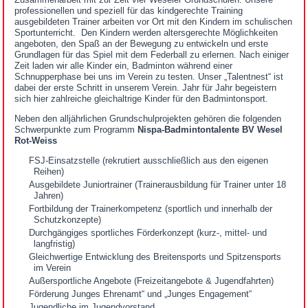
professionellen und speziell für das kindgerechte Training
ausgebildeten Trainer arbeiten vor Ort mit den Kindern im schulischen
Sportunterricht. Den Kindern werden altersgerechte Möglichkeiten
angeboten, den Spaß an der Bewegung zu entwickeln und erste
Grundlagen für das Spiel mit dem Federball zu erlernen. Nach einiger
Zeit laden wir alle Kinder ein, Badminton während einer
Schnupperphase bei uns im Verein zu testen. Unser „Talentnest“ ist
dabei der erste Schritt in unserem Verein. Jahr für Jahr begeistern
sich hier zahlreiche gleichaltrige Kinder für den Badmintonsport.
Neben den alljährlichen Grundschulprojekten gehören die folgenden
Schwerpunkte zum Programm
Nispa-Badmintontalente BV Wesel
Rot-Weiss
FSJ-Einsatzstelle (rekrutiert ausschließlich aus den eigenen
Reihen)
Ausgebildete Juniortrainer (Trainerausbildung für Trainer unter 18
Jahren)
Fortbildung der Trainerkompetenz (sportlich und innerhalb der
Schutzkonzepte)
Durchgängiges sportliches Förderkonzept (kurz-, mittel- und
langfristig)
Gleichwertige Entwicklung des Breitensports und Spitzensports
im Verein
Außersportliche Angebote (Freizeitangebote & Jugendfahrten)
Förderung Junges Ehrenamt“ und „Junges Engagement“
Jugendliche im Jugendvorstand