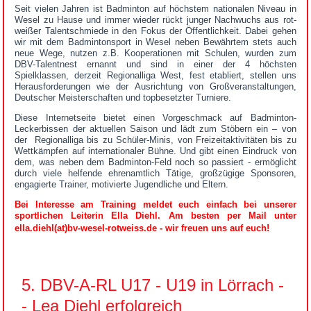
Seit vielen Jahren ist Badminton auf höchstem nationalen Niveau in
Wesel zu Hause und immer wieder rückt junger Nachwuchs aus rot-
weißer Talentschmiede in den Fokus der Öffentlichkeit. Dabei gehen
wir mit dem Badmintonsport in Wesel neben Bewährtem stets auch
neue Wege, nutzen z.B. Kooperationen mit Schulen, wurden zum
DBV-Talentnest ernannt und sind in einer der 4 höchsten
Spielklassen, derzeit Regionalliga West, fest etabliert, stellen uns
Herausforderungen wie der Ausrichtung von Großveranstaltungen,
Deutscher Meisterschaften und topbesetzter Turniere.
Diese Internetseite bietet einen Vorgeschmack auf Badminton-
Leckerbissen der aktuellen Saison und lädt zum Stöbern ein – von
der Regionalliga bis zu Schüler-Minis, von Freizeitaktivitäten bis zu
Wettkämpfen auf internationaler Bühne. Und gibt einen Eindruck von
dem, was neben dem Badminton-Feld noch so passiert - ermöglicht
durch viele helfende ehrenamtlich Tätige, großzügige Sponsoren,
engagierte Trainer, motivierte Jugendliche und Eltern.
Bei Interesse am Training meldet euch einfach bei unserer
sportlichen Leiterin Ella Diehl. Am besten per Mail unter
ella.diehl(at)bv-wesel-rotweiss.de - wir freuen uns auf euch
!
5. DBV-A-RL U17 - U19 in Lörrach -
- Lea Diehl erfolgreich