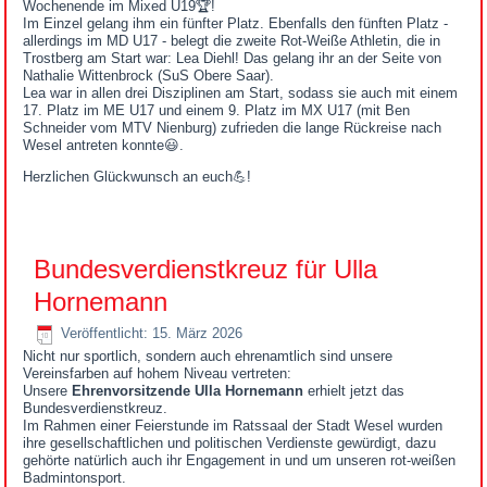
Wochenende im Mixed U19🏆!
Im Einzel gelang ihm ein fünfter Platz. Ebenfalls den fünften Platz -
allerdings im MD U17 - belegt die zweite Rot-Weiße Athletin, die in
Trostberg am Start war: Lea Diehl! Das gelang ihr an der Seite von
Nathalie Wittenbrock (SuS Obere Saar).
Lea war in allen drei Disziplinen am Start, sodass sie auch mit einem
17. Platz im ME U17 und einem 9. Platz im MX U17 (mit Ben
Schneider vom MTV Nienburg) zufrieden die lange Rückreise nach
Wesel antreten konnte😃.
Herzlichen Glückwunsch an euch💪!
Bundesverdienstkreuz für Ulla
Hornemann
Veröffentlicht: 15. März 2026
Nicht nur sportlich, sondern auch ehrenamtlich sind unsere
Vereinsfarben auf hohem Niveau vertreten:
Unsere
Ehrenvorsitzende Ulla Hornemann
erhielt jetzt das
Bundesverdienstkreuz.
Im Rahmen einer Feierstunde im Ratssaal der Stadt Wesel wurden
ihre gesellschaftlichen und politischen Verdienste gewürdigt, dazu
gehörte natürlich auch ihr Engagement in und um unseren rot-weißen
Badmintonsport.