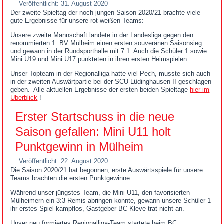
Veröffentlicht: 31. August 2020
Der zweite Spieltag der noch jungen Saison 2020/21 brachte viele
gute Ergebnisse für unsere rot-weißen Teams:
Unsere zweite Mannschaft landete in der Landesliga gegen den
renommierten 1. BV Mülheim einen ersten souveränen Saisonsieg
und gewann in der Rundsporthalle mit 7:1. Auch die Schüler 1 sowie
Mini U19 und Mini U17 punkteten in ihren ersten Heimspielen.
Unser Topteam in der Regionalliga hatte viel Pech, musste sich auch
in der zweiten Auswärtpartie bei der SCU Lüdinghausen II geschlagen
geben. Alle aktuellen Ergebnisse der ersten beiden Spieltage
hier im
Überblick
!
Erster Startschuss in die neue
Saison gefallen: Mini U11 holt
Punktgewinn in Mülheim
Veröffentlicht: 22. August 2020
Die Saison 2020/21 hat begonnen, erste Auswärtsspiele für unsere
Teams brachten die ersten Punktgewinne.
Während unser jüngstes Team, die Mini U11, den favorisierten
Mülheimern ein 3:3-Remis abringen konnte, gewann unsere Schüler 1
ihr erstes Spiel kampflos, Gastgeber BC Kleve trat nicht an.
Unser neu formiertes Regionalliga-Team startete beim BC