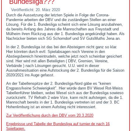
Bundesliga???
Veröffentlicht: 20. März 2020
Durch die Aussetzung der letzten Spiele in Folge der Corona-
Pandemie arbeiten der DBV und die zuständigen Stellen an einer
Lösung. Für die 1. Bundesliga scheint sich eine Lösung anzubahnen,
da bereits Anfang des Jahres die Mannschaften aus Freystadt und
Mülheim ihren Rückzug aus der 1. Bundesliga angekündigt haben. Als
Nachrücker bieten sich SG Schorndorf und SV GutsMuths Jena an.
In der 2. Bundesliga ist das bei den Absteigern nicht ganz so klar.
Hier könnten durch evtl. Spielabsagen noch Vereine in den
Abstiegsbereich hineintrudeln, welche jetzt noch scheinbar gesichert
sind. Hier wird mit allen Beteiligten ( DBV, Gremien, Vereine,
Verbände ) nach Lösungen gesucht. U.U. wird in dieser
Ausnahmesituation eine Aufstockung der 2. Bundesliga für die Saison
2020/2021 ins Auge gefasst.
An der Tabellenspitze der 2. Bundesliga-Nord gäbe es "keinen
Engpass/keine Schwierigkeit". Hier würde dann BV Wesel Rot-Weiss
Tabellenführer bleiben, wobei Wesel sich aus der Bundesliga sowieso
zurückzieht. TV Refrath 2 wäre Vize, kann nicht aufsteigen, da die 1.
Mannschaft bereits in der 1. Bundesliga vertreten ist und der 3. BC
Hohenlimburg ist an einem Aufstieg nicht interessiert.
Zur Veröffentlichung durch den DBV vom 20.3.2020
Ergebnisse und Tabelle der Bundesliga auf turnier.de nach 16
Spieltagen.