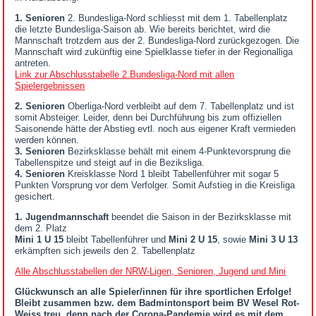
1. Senioren
2. Bundesliga-Nord schliesst mit dem 1. Tabellenplatz
die letzte Bundesliga-Saison ab. Wie bereits berichtet, wird die
Mannschaft trotzdem aus der 2. Bundesliga-Nord zurückgezogen. Die
Mannschaft wird zukünftig eine Spielklasse tiefer in der Regionalliga
antreten.
Link zur Abschlusstabelle 2.Bundesliga-Nord mit allen
Spielergebnissen
2. Senioren
Oberliga-Nord verbleibt auf dem 7. Tabellenplatz und ist
somit Absteiger. Leider, denn bei Durchführung bis zum offiziellen
Saisonende hätte der Abstieg evtl. noch aus eigener Kraft vermieden
werden können.
3. Senioren
Bezirksklasse behält mit einem 4-Punktevorsprung die
Tabellenspitze und steigt auf in die Beziksliga.
4. Senioren
Kreisklasse Nord 1 bleibt Tabellenführer mit sogar 5
Punkten Vorsprung vor dem Verfolger. Somit Aufstieg in die Kreisliga
gesichert.
1. Jugendmannschaft
beendet die Saison in der Bezirksklasse mit
dem 2. Platz
Mini 1 U 15
bleibt Tabellenführer und
Mini 2 U 15
, sowie
Mini 3 U 13
erkämpften sich jeweils den 2. Tabellenplatz
Alle Abschlusstabellen der NRW-Ligen, Senioren, Jugend und Mini
Glückwunsch an alle Spieler/innen für ihre sportlichen Erfolge!
Bleibt zusammen bzw. dem Badmintonsport beim BV Wesel Rot-
Weiss treu, denn nach der Corona-Pandemie wird es mit dem