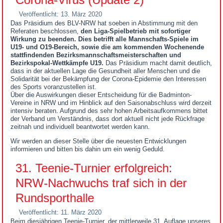
Veröffentlicht: 13. März 2020
Das Präsidium des BLV-NRW hat soeben in Abstimmung mit den
Referaten beschlossen,
den Liga-Spielbetrieb mit sofortiger
Wirkung zu beenden. Dies betrifft alle Mannschafts-Spiele im
U19- und O19-Bereich, sowie die am kommenden Wochenende
stattfindenden Bezirksmannschaftsmeisterschaften und
Bezirkspokal-Wettkämpfe U19.
Das Präsidium macht damit deutlich,
dass in der aktuellen Lage die Gesundheit aller Menschen und die
Solidarität bei der Bekämpfung der Corona-Epidemie den Interessen
des Sports voranzustellen ist.
Über die Auswirkungen dieser Entscheidung für die Badminton-
Vereine in NRW und im Hinblick auf den Saisonabschluss wird derzeit
intensiv beraten. Aufgrund des sehr hohen Arbeitsaufkommens bittet
der Verband um Verständnis, dass dort aktuell nicht jede Rückfrage
zeitnah und individuell beantwortet werden kann.
Wir werden an dieser Stelle über die neuesten Entwicklungen
informieren und bitten bis dahin um ein wenig Geduld.
31. Teenie-Turnier erfolgreich:
NRW-Nachwuchs traf sich in der
Rundsporthalle
Veröffentlicht: 11. März 2020
Beim diesjährigen Teenie-Turnier, der mittlerweile 31. Auflage unseres