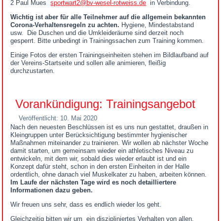
2 Paul Mues
sportwart2@bv-wesel-rotweiss.de
in Verbindung.
Wichtig ist aber für alle Teilnehmer auf die allgemein bekannten
Corona-Verhaltensregeln zu achten.
Hygiene, Mindestabstand
usw. Die Duschen und die Umkleideräume sind derzeit noch
gesperrt. Bitte unbedingt in Trainingssachen zum Training kommen.
Einige Fotos der ersten Trainingseinheiten stehen im Bildlaufband auf
der Vereins-Startseite und sollen alle animieren, fleißig
durchzustarten.
Vorankündigung: Trainingsangebot
Veröffentlicht: 10. Mai 2020
Nach den neuesten Beschlüssen ist es uns nun gestattet, draußen in
Kleingruppen unter Berücksichtigung bestimmter hygienischer
Maßnahmen miteinander zu trainieren. Wir wollen ab nächster Woche
damit starten, um gemeinsam wieder ein athletisches Niveau zu
entwickeln, mit dem wir, sobald dies wieder erlaubt ist und ein
Konzept dafür steht, schon in den ersten Einheiten in der Halle
ordentlich, ohne danach viel Muskelkater zu haben, arbeiten können.
Im Laufe der nächsten Tage wird es noch detailliertere
Informationen dazu geben.
Wir freuen uns sehr, dass es endlich wieder los geht.
Gleichzeitig bitten wir um ein diszipliniertes Verhalten von allen.