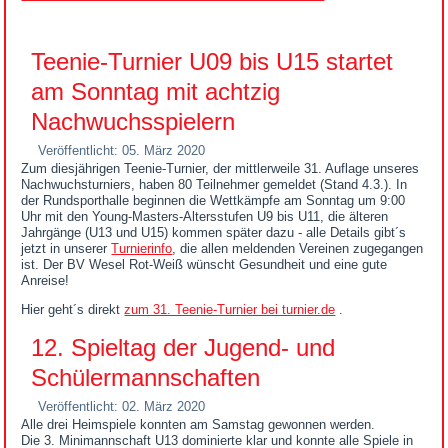
Teenie-Turnier U09 bis U15 startet
am Sonntag mit achtzig
Nachwuchsspielern
Veröffentlicht: 05. März 2020
Zum diesjährigen Teenie-Turnier, der mittlerweile 31. Auflage unseres
Nachwuchsturniers, haben 80 Teilnehmer gemeldet (Stand 4.3.). In
der Rundsporthalle beginnen die Wettkämpfe am Sonntag um 9:00
Uhr mit den Young-Masters-Altersstufen U9 bis U11, die älteren
Jahrgänge (U13 und U15) kommen später dazu - alle Details gibt´s
jetzt in unserer
Turnierinfo
, die allen meldenden Vereinen zugegangen
ist. Der BV Wesel Rot-Weiß wünscht Gesundheit und eine gute
Anreise!
Hier geht´s direkt
zum 31. Teenie-Turnier bei turnier.de
.
12. Spieltag der Jugend- und
Schülermannschaften
Veröffentlicht: 02. März 2020
Alle drei Heimspiele konnten am Samstag gewonnen werden.
Die 3. Minimannschaft U13 dominierte klar und konnte alle Spiele in