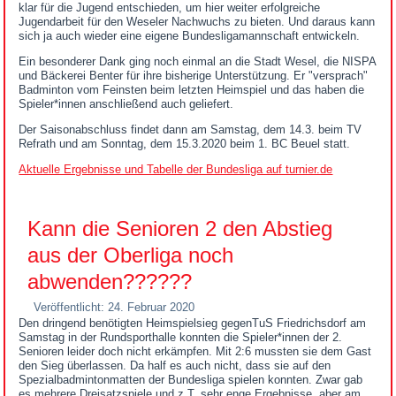
klar für die Jugend entschieden, um hier weiter erfolgreiche
Jugendarbeit für den Weseler Nachwuchs zu bieten. Und daraus kann
sich ja auch wieder eine eigene Bundesligamannschaft entwickeln.
Ein besonderer Dank ging noch einmal an die Stadt Wesel, die NISPA
und Bäckerei Benter für ihre bisherige Unterstützung. Er "versprach"
Badminton vom Feinsten beim letzten Heimspiel und das haben die
Spieler*innen anschließend auch geliefert.
Der Saisonabschluss findet dann am Samstag, dem 14.3. beim TV
Refrath und am Sonntag, dem 15.3.2020 beim 1. BC Beuel statt.
Aktuelle Ergebnisse und Tabelle der Bundesliga auf turnier.de
Kann die Senioren 2 den Abstieg
aus der Oberliga noch
abwenden??????
Veröffentlicht: 24. Februar 2020
Den dringend benötigten Heimspielsieg gegenTuS Friedrichsdorf am
Samstag in der Rundsporthalle konnten die Spieler*innen der 2.
Senioren leider doch nicht erkämpfen. Mit 2:6 mussten sie dem Gast
den Sieg überlassen. Da half es auch nicht, dass sie auf den
Spezialbadmintonmatten der Bundesliga spielen konnten. Zwar gab
es mehrere Dreisatzspiele und z.T. sehr enge Ergebnisse, aber am