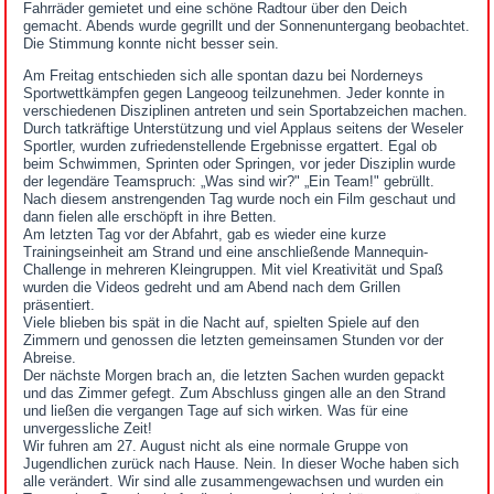
Fahrräder gemietet und eine schöne Radtour über den Deich
gemacht. Abends wurde gegrillt und der Sonnenuntergang beobachtet.
Die Stimmung konnte nicht besser sein.
Am Freitag entschieden sich alle spontan dazu bei Norderneys
Sportwettkämpfen gegen Langeoog teilzunehmen. Jeder konnte in
verschiedenen Disziplinen antreten und sein Sportabzeichen machen.
Durch tatkräftige Unterstützung und viel Applaus seitens der Weseler
Sportler, wurden zufriedenstellende Ergebnisse ergattert. Egal ob
beim Schwimmen, Sprinten oder Springen, vor jeder Disziplin wurde
der legendäre Teamspruch: „Was sind wir?" „Ein Team!" gebrüllt.
Nach diesem anstrengenden Tag wurde noch ein Film geschaut und
dann fielen alle erschöpft in ihre Betten.
Am letzten Tag vor der Abfahrt, gab es wieder eine kurze
Trainingseinheit am Strand und eine anschließende Mannequin-
Challenge in mehreren Kleingruppen. Mit viel Kreativität und Spaß
wurden die Videos gedreht und am Abend nach dem Grillen
präsentiert.
Viele blieben bis spät in die Nacht auf, spielten Spiele auf den
Zimmern und genossen die letzten gemeinsamen Stunden vor der
Abreise.
Der nächste Morgen brach an, die letzten Sachen wurden gepackt
und das Zimmer gefegt. Zum Abschluss gingen alle an den Strand
und ließen die vergangen Tage auf sich wirken. Was für eine
unvergessliche Zeit!
Wir fuhren am 27. August nicht als eine normale Gruppe von
Jugendlichen zurück nach Hause. Nein. In dieser Woche haben sich
alle verändert. Wir sind alle zusammengewachsen und wurden ein