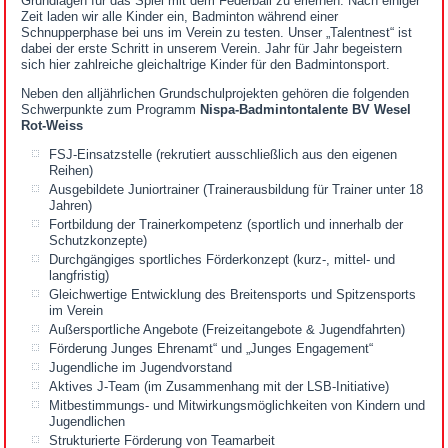
Grundlagen für das Spiel mit dem Federball zu erlernen. Nach einiger
Zeit laden wir alle Kinder ein, Badminton während einer
Schnupperphase bei uns im Verein zu testen. Unser „Talentnest“ ist
dabei der erste Schritt in unserem Verein. Jahr für Jahr begeistern
sich hier zahlreiche gleichaltrige Kinder für den Badmintonsport.
Neben den alljährlichen Grundschulprojekten gehören die folgenden
Schwerpunkte zum Programm
Nispa-Badmintontalente BV Wesel
Rot-Weiss
FSJ-Einsatzstelle (rekrutiert ausschließlich aus den eigenen
Reihen)
Ausgebildete Juniortrainer (Trainerausbildung für Trainer unter 18
Jahren)
Fortbildung der Trainerkompetenz (sportlich und innerhalb der
Schutzkonzepte)
Durchgängiges sportliches Förderkonzept (kurz-, mittel- und
langfristig)
Gleichwertige Entwicklung des Breitensports und Spitzensports
im Verein
Außersportliche Angebote (Freizeitangebote & Jugendfahrten)
Förderung Junges Ehrenamt“ und „Junges Engagement“
Jugendliche im Jugendvorstand
Aktives J-Team (im Zusammenhang mit der LSB-Initiative)
Mitbestimmungs- und Mitwirkungsmöglichkeiten von Kindern und
Jugendlichen
Strukturierte Förderung von Teamarbeit