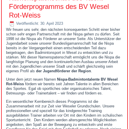
Förderprogramms des BV Wesel
Rot-Weiss
Veröffentlicht: 30. April 2023
Wir freuen uns sehr, den nächsten konsequenten Schritt einer bisher
schon sehr engen Partnerschaft mit der Nispa gehen zu dürfen. Seit
1998 ist die Nispa als Förderer an unserer Seite. Als Unterstützer der
Jugendarbeit sowie unserer Bundesligamannschaft hat die Nispa
bereits in der Vergangenheit einen entscheidenden Teil dazu
beigetragen, den Badmintonsport in Wesel zu entwicklen und zu
stärken. Mit dieser Namenspatenschaft ermöglicht uns die Nispa die
langfristige Planung und den kontinuierlichen Ausbau unserer Arbeit
mit den Jugendlichen unserer Stadt und schärft gleichzeitig sein
eigenes Profil als
der Jugendförderer der Region
.
Unter dem jetzt neuen Namen
Nispa-Badmintontalente BV Wesel
Rot-Weiss
fördern wir bereits seit Jahren Talente in allen Bereichen
des Sportes. Egal ob sportliches oder organisatorisches Talent,
Betreuungs- oder Trainertalent – wir finden und fördern es.
Ein wesentlicher Kernbereich dieses Programms ist die
Zusammenarbeit mit zur Zeit vier Weseler Grundschulen. Unsere
professionellen und speziell für das kindgerechte Training
ausgebildeten Trainer arbeiten vor Ort mit den Kindern im schulischen
Sportunterricht. Den Kindern werden altersgerechte Möglichkeiten
angeboten, den Spaß an der Bewegung zu entwickeln und erste