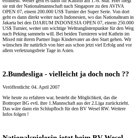
ermitteln. Weiter geht es dann für Kathrin am 1.-6. Mai. Hier fliegt
sie mit der Nationalmannschaft nach Singapore zu den AVIVA
OPEN 07, einem 200.000 US$ Turnier der Super Serie. Von dort
geht es dann direkt weiter nach Indonesien, wo das Nationalteam in
Jakarta bei den DJARUM INDONESIA OPEN 07, einem 250.000
US$ Turnier, weiter um wichtige Weltranglistenpunkte für den Weg
nach Peking sammeln will. Bei beiden Turnieren wird Kathrin im
Mixed mit ihrem Partner Ingo Kindervater an den Start gehen. Wir
wünschen ihr natürlich von hier aus schon jetzt viel Erfolg und vor
allem verletzungsfreie Tage in Asien.
2.Bundesliga - vielleicht ja doch noch ??
Veröffentlicht: 04. April 2007
Wie heute zu erfahren war, besteht die Möglichkeit, das die
Bottroper BG evtl. ihre 1.Mannschaft aus der 2.Liga zurückzieht.
Das wäre dann ein Schlupfloch für den BV Wesel RW. Weitere
Infos folgen !
Nationalspielerin jetzt beim BV Wesel