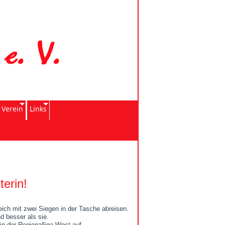
 Verein
Links
erin!
ch mit zwei Siegen in der Tasche abreisen.
d besser als sie.
n der Regionalliga West auf.