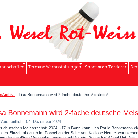
nnschaften
Termine/Veranstaltungen
Sponsoren/Förderer
Der
e/Archiv
Lisa Bonnemann wird 2-fache deutsche Meisterin!
sa Bonnemann wird 2-fache deutsche Meist
Veröffentlicht: 04. Dezember 2024
er deutschen Meisterschaft 2024 U17 in Bonn kann Lisa Paula Bonnemann glei
l im Einzel, als auch im Doppel an der Seite von Kalliope Hermel war nieman
nd der regulären Mannschaftssaison schlägt sie für den BV Wesel Rot-Weiß i