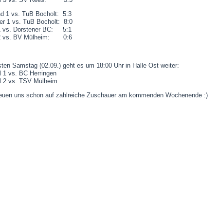
d 1 vs. TuB Bocholt: 5:3
er 1 vs. TuB Bocholt: 8:0
1 vs. Dorstener BC: 5:1
 2 vs. BV Mülheim: 0:6
ten Samstag (02.09.) geht es um 18:00 Uhr in Halle Ost weiter:
 1 vs. BC Herringen
 2 vs. TSV Mülheim
reuen uns schon auf zahlreiche Zuschauer am kommenden Wochenende :)