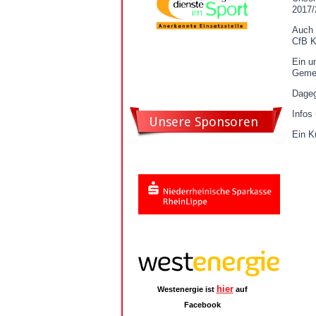
2017/
Auch 
CfB K
Ein u
Geme
Dageg
Infos
Unsere Sponsoren
Ein K
hier
Westenergie ist
auf
Facebook